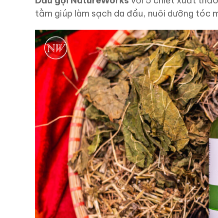
Dầu gội NatureWorks
với 5 chiết xuất thảo
tằm giúp làm sạch da đầu, nuôi dưỡng tóc 