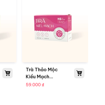
Trà Thảo Mộc
Kiều Mạch
NatureWorks Hộp
59.000
₫
10 Gói