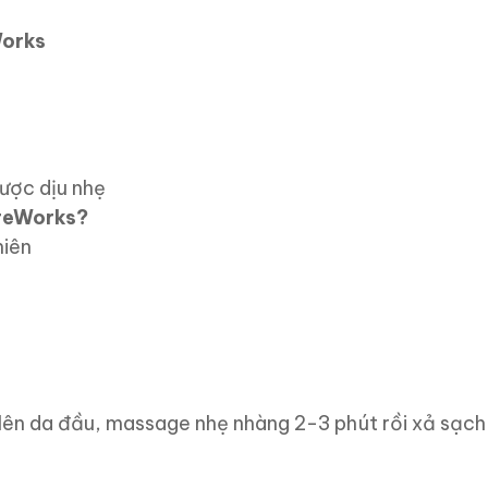
Works
dược dịu nhẹ
ureWorks?
hiên
lên da đầu, massage nhẹ nhàng 2-3 phút rồi xả sạch 