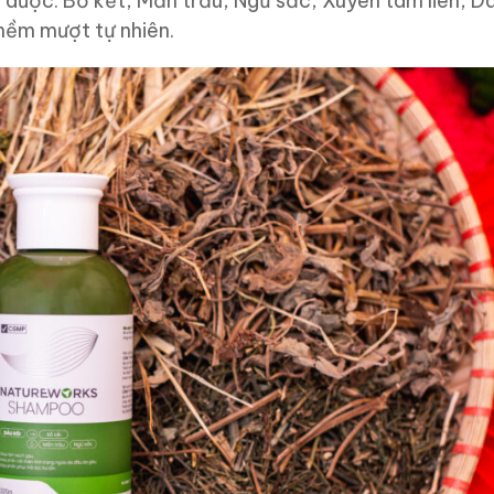
 dược: Bồ kết, Mần trầu, Ngũ sắc, Xuyên tâm liên, D
mềm mượt tự nhiên.