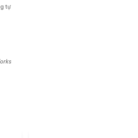
g tự
orks