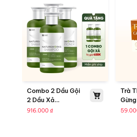
Combo 2 Dầu Gội
Trà 
2 Dầu Xả
Gừng
Natureworks Tặng
Natu
916.000
₫
59.0
Thêm 1 Combo
10 Gó
Miễn Phí Ship