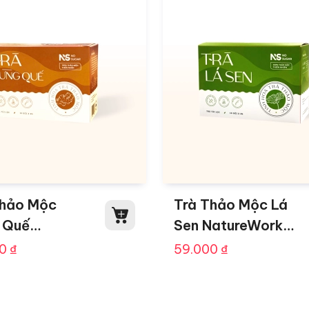
Thảo Mộc
Trà Thảo Mộc Lá
 Quế
Sen NatureWorks
reWorks Hộp
Hộp 10 Gói
00
₫
59.000
₫
i