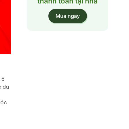
thanh toán tại nhà
Mua ngay
 5
à da
tóc