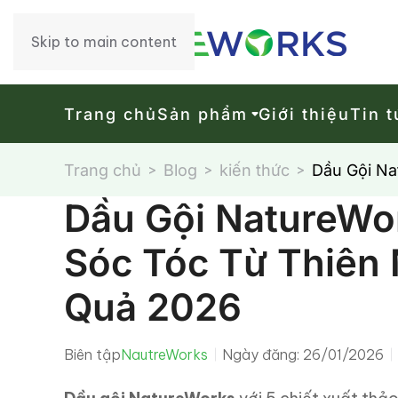
Skip to main content
Trang chủ
Sản phẩm
Giới thiệu
Tin t
Trang chủ
Blog
kiến thức
Dầu Gội Na
Dầu Gội NatureWo
Sóc Tóc Từ Thiên 
Quả 2026
Biên tập
NautreWorks
Ngày đăng: 26/01/2026