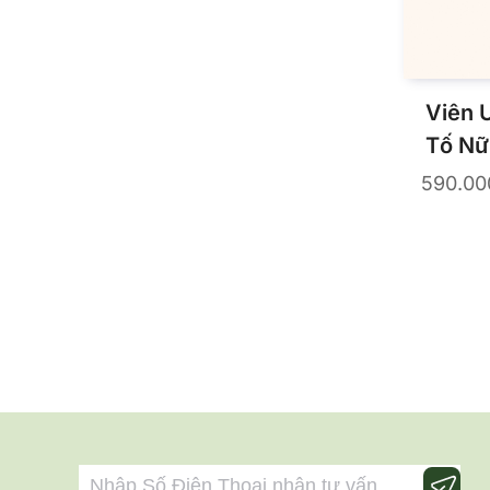
Viên 
Tố Nữ
45 Vi
590.0