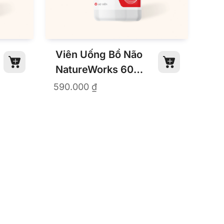
Viên Uống Bổ Não
NatureWorks 60
Viên
590.000
₫