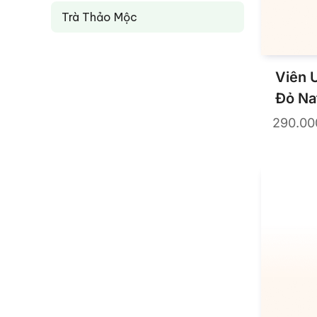
Trà Thảo Mộc
Viên 
Đỏ Na
Viên
290.0