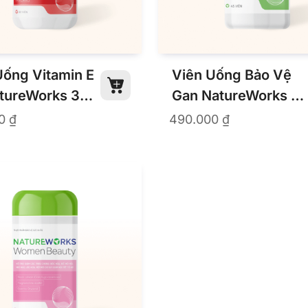
Uống Vitamin E
Viên Uống Bảo Vệ
tureWorks 30
Gan NatureWorks 45
Viên
00
₫
490.000
₫