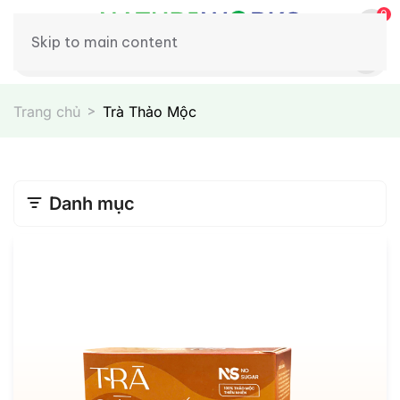
0
Skip to main content
Trang chủ
Trà Thảo Mộc
Danh mục
Xương Khớp
Chăm Sóc Sắc Đẹp
Hỗ Trợ Tim Mạch
Phục Hồi Tóc